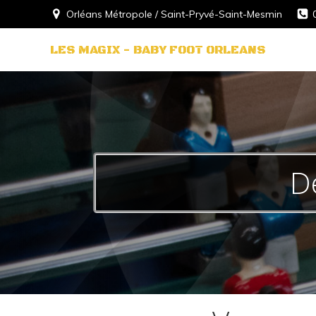
Aller
Orléans Métropole / Saint-Pryvé-Saint-Mesmin
au
contenu
LES MAGIX - BABY FOOT ORLEANS
D