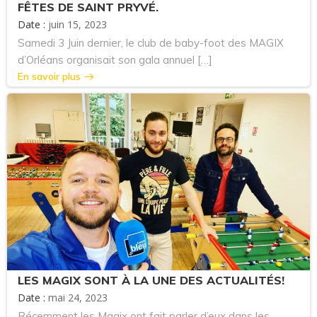
FÊTES DE SAINT PRYVÉ.
Date :
juin 15, 2023
Samedi 3 Juin dernier, le club de baby-foot des MAGIX
d’Orléans organisait son gala annuel […]
En savoir plus
LES MAGIX SONT À LA UNE DES ACTUALITÉS!
Date :
mai 24, 2023
Récemment les Magix ont fait parler d’eux dans les