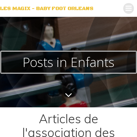
Aller
LES MAGIX - BABY FOOT ORLEANS
au
contenu
Posts in Enfants
Articles de
l'association des