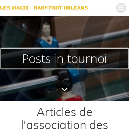
Aller
LES MAGIX - BABY FOOT ORLEANS
au
contenu
Posts in tournoi
Articles de
l'association des