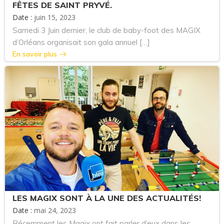
FÊTES DE SAINT PRYVÉ.
Date :
juin 15, 2023
Samedi 3 Juin dernier, le club de baby-foot des MAGIX
d’Orléans organisait son gala annuel […]
En savoir plus
LES MAGIX SONT À LA UNE DES ACTUALITÉS!
Date :
mai 24, 2023
Récemment les Magix ont fait parler d’eux dans les